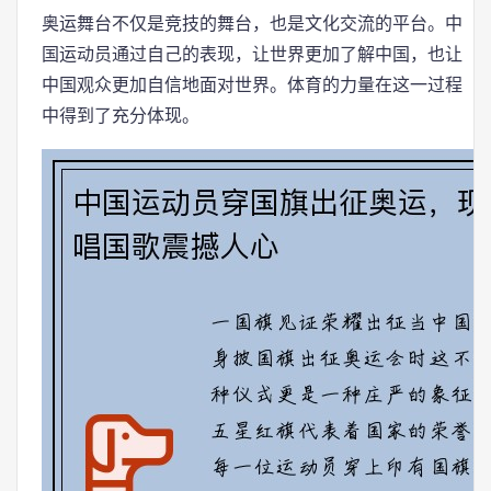
奥运舞台不仅是竞技的舞台，也是文化交流的平台。中
国运动员通过自己的表现，让世界更加了解中国，也让
中国观众更加自信地面对世界。体育的力量在这一过程
中得到了充分体现。