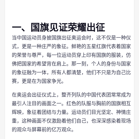
一、国旗见证荣耀出征
当中国运动员身披国旗出征奥运会时，这不仅是一种仪
式，更是一种庄严的象征。鲜艳的五星红旗代表着国家
的荣誉与尊严，每一位运动员穿上印有国旗的服装，仿
佛把国家的希望背在肩上。那一刻，个人的身份与国家
的象征融为一体，所有人都清楚，他们不只是为自己比
赛，更是在为国家争光。
在奥运会出征仪式上，整齐列队的中国代表团常常成为
最引人注目的画面之一。红色的队服与胸前的国旗相互
辉映，象征着团结与力量。运动员们目光坚定、神情庄
重，这种画面不仅激励着他们自己，也深深感染着现场
的观众与屏幕前的亿万观众。