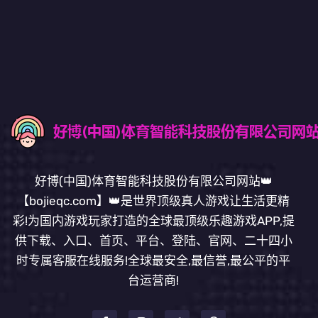
好博(中国)体育智能科技股份有限公司网站👑
【bojieqc.com】👑是世界顶级真人游戏让生活更精
彩!为国内游戏玩家打造的全球最顶级乐趣游戏APP,提
供下载、入口、首页、平台、登陆、官网、二十四小
时专属客服在线服务!全球最安全,最信誉,最公平的平
台运营商!