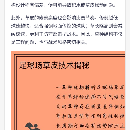
构设计稍有偏差，便可能导致积水或草皮松动问题。
此外，草皮的修剪高度也会影响比赛节奏。修剪越低，
球速越快，适合强调地面传控的球队；草长略高则会减
缓球速，更利于防守反击型战术。因此，草种结构不仅
是工程问题，也与战术风格密切相关。