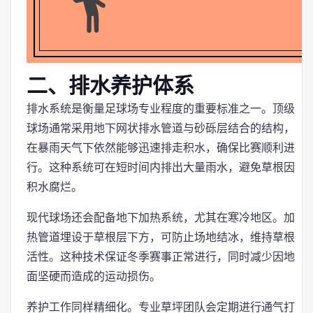
二、排水养护体系
排水系统是衡量足球场专业程度的重要标准之一。顶级
球场通常采用地下网状排水管道与砂砾层结合的结构，
在暴雨天气下依然能够迅速排走积水，确保比赛顺利进
行。这种系统可在短时间内排出大量雨水，避免草根因
积水腐烂。
现代球场还会配备地下加热系统，尤其在寒冷地区。加
热管道埋设于草根层下方，可防止场地结冰，维持草根
活性。这种技术保证冬季赛事正常进行，同时减少因地
面坚硬而造成的运动损伤。
养护工作同样精细化。专业草坪团队会定期进行通气打