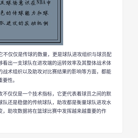
，它不仅仅是传球的数量，更是球队进攻组织与球员配
够看出一支球队在进攻端的运转效率及其整体战术体
的战术组织以及助攻对比赛结果的影响等方面，都能
重要性。
攻不仅仅是一个技术指标，它更代表着球员之间的默
球队还是稳健的传统球队，助攻都是衡量球队进攻水
变，助攻数据将在篮球比赛中发挥越来越重要的作