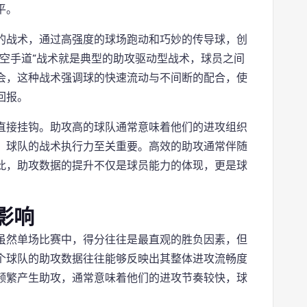
平。
的战术，通过高强度的球场跑动和巧妙的传导球，创
空手道”战术就是典型的助攻驱动型战术，球员之间
会，这种战术强调球的快速流动与不间断的配合，使
回报。
直接挂钩。助攻高的球队通常意味着他们的进攻组织
，球队的战术执行力至关重要。高效的助攻通常伴随
此，助攻数据的提升不仅是球员能力的体现，更是球
影响
虽然单场比赛中，得分往往是最直观的胜负因素，但
个球队的助攻数据往往能够反映出其整体进攻流畅度
频繁产生助攻，通常意味着他们的进攻节奏较快，球
。