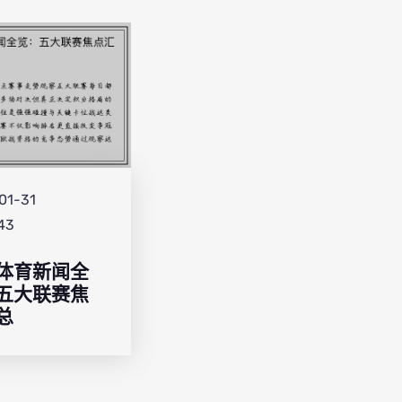
01-31
:43
体育新闻全
五大联赛焦
总