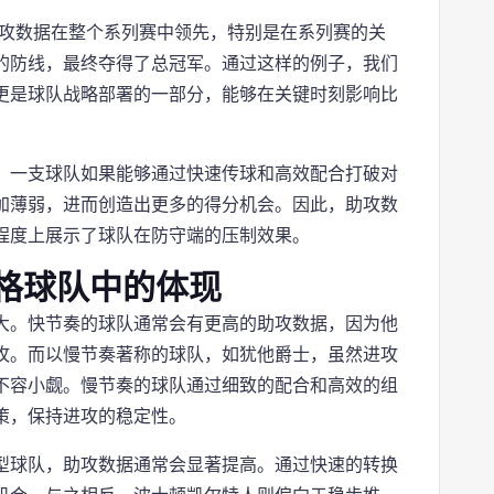
的助攻数据在整个系列赛中领先，特别是在系列赛的关
的防线，最终夺得了总冠军。通过这样的例子，我们
更是球队战略部署的一部分，能够在关键时刻影响比
。一支球队如果能够通过快速传球和高效配合打破对
加薄弱，进而创造出更多的得分机会。因此，助攻数
程度上展示了球队在防守端的压制效果。
格球队中的体现
大。快节奏的球队通常会有更高的助攻数据，因为他
攻。而以慢节奏著称的球队，如犹他爵士，虽然进攻
不容小觑。慢节奏的球队通过细致的配合和高效的组
策，保持进攻的稳定性。
型球队，助攻数据通常会显著提高。通过快速的转换