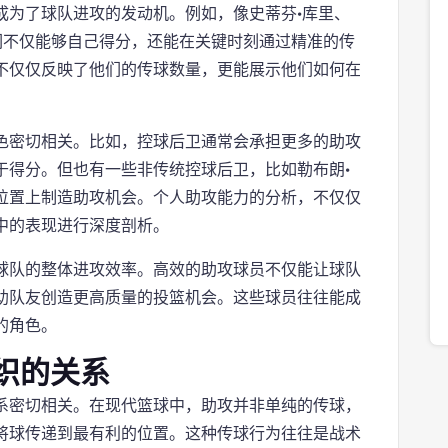
成为了球队进攻的发动机。例如，像史蒂芬·库里、
们不仅能够自己得分，还能在关键时刻通过精准的传
不仅仅反映了他们的传球数量，更能展示他们如何在
色密切相关。比如，控球后卫通常会承担更多的助攻
于得分。但也有一些非传统控球后卫，比如勒布朗·
位置上制造助攻机会。个人助攻能力的分析，不仅仅
中的表现进行深度剖析。
球队的整体进攻效率。高效的助攻球员不仅能让球队
助队友创造更高质量的投篮机会。这些球员往往能成
的角色。
织的关系
系密切相关。在现代篮球中，助攻并非单纯的传球，
将球传递到最有利的位置。这种传球行为往往是战术