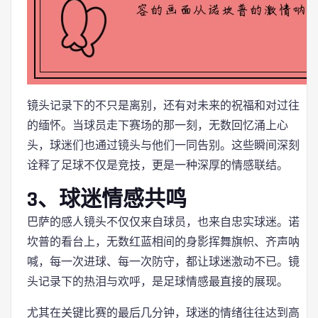
镜头记录下的不只是离别，还有对未来的祝福和对过往
的缅怀。当球员走下赛场的那一刻，无数回忆涌上心
头，球迷们也通过镜头与他们一同告别。这些瞬间深刻
诠释了足球不仅是竞技，更是一种深厚的情感联结。
3、球迷情感共鸣
巴萨的感人镜头不仅仅来自球员，也来自忠实球迷。诺
坎普的看台上，无数红蓝相间的身影挥舞旗帜、齐声呐
喊，每一次进球、每一次防守，都让球迷激动不已。镜
头记录下的热泪与欢呼，是足球情感最直接的展现。
尤其在关键比赛的最后几分钟，球迷的情绪往往达到高