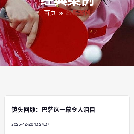
经典案例
首页
经典案例
镜头回顾：巴萨这一幕令人泪目
2025-12-28 13:24:37