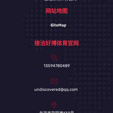
网站地图
SiteMap
接洽好博体育官网
13594780489
undiscovered@qq.com