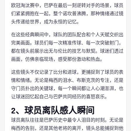
欧冠淘汰赛中，巴萨在最后一刻逆转对手的场景，球员
们紧紧拥抱在一起，整个诺坎普沸腾，那种情绪通过镜
头传递给世界，成为永恒的记忆。
在这些经典瞬间中，球队的团队配合和个人天赋交织出
完美画面。球员们每一次精准传球、每一次突破射门，
都在镜头前展示出无与伦比的技艺与默契。球迷们透过
画面，仿佛亲临现场，感受那份激动和热血。
这些镜头不仅记录了比分和进球，更捕捉到了球员的表
情和情绪。无论是梅西的泪水、布斯克茨的专注，还是
守门员扑出的关键球，每一个瞬间都让人心潮澎湃，也
让球迷回忆起自己与巴萨共同经历的喜怒哀乐。
2、球员离队感人瞬间
球员离队往往是巴萨历史中最令人泪目的时刻。无论是
梅西的告别，还是其他老将的离开，镜头总能捕捉到他