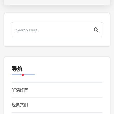
导航
解读好博
经典案例