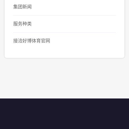
集团新闻
服务种类
接洽好博体育官网