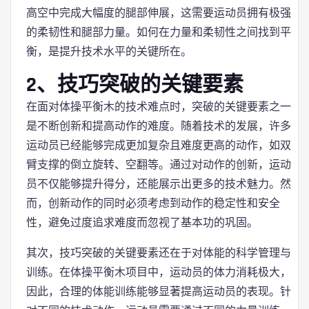
高空中完成大幅度的腿部伸展，这需要运动员拥有极强
的柔韧性和腿部力量。如何在力量和柔韧性之间找到平
衡，是提升技术水平的关键所在。
2、技巧突破的关键要素
在面对体操平衡木的技术难点时，突破的关键要素之一
是不断创新和提高动作的难度。随着技术的发展，许多
运动员已经能够完成更加复杂且难度更高的动作，如双
臂支撑的倒立旋转、空翻等。通过对动作的创新，运动
员不仅能够提升得分，还能展示出更多的技术魅力。然
而，创新动作的同时必须考虑到动作的稳定性和安全
性，避免过度追求难度而忽视了基本功的巩固。
其次，技巧突破的关键要素还在于对体能的科学管理与
训练。在体操平衡木项目中，运动员的体力消耗极大，
因此，合理的体能训练能够显著提高运动员的表现。针