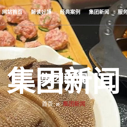
网站首页
解读好博
经典案例
集团新闻
服
集团新闻
首页
集团新闻