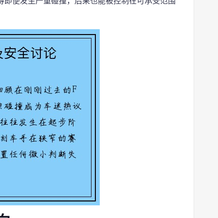
得即便发生严重碰撞，后果也能被控制在可承受范围