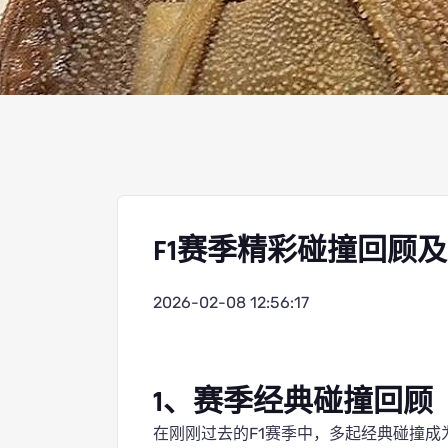
F1赛季精彩碰撞回顾
2026-02-08 12:56:17
1、赛季经典碰撞回顾
在刚刚过去的F1赛季中，多起经典碰撞