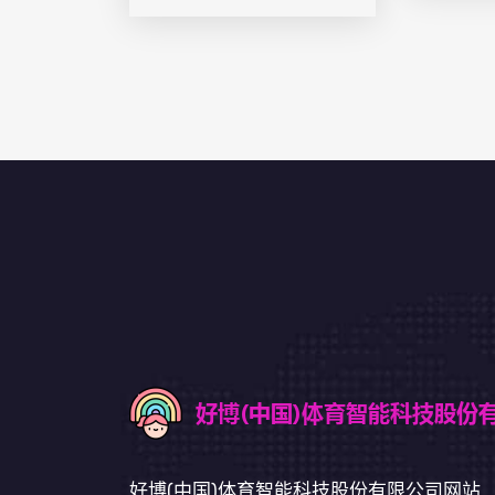
好博(中国)体育智能科技股份有限公司网站