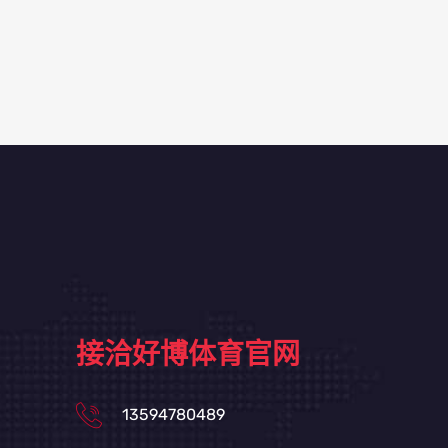
接洽好博体育官网
13594780489