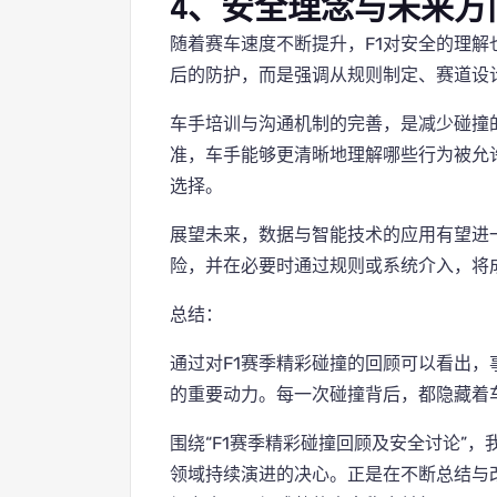
4、安全理念与未来方
随着赛车速度不断提升，F1对安全的理
后的防护，而是强调从规则制定、赛道设
车手培训与沟通机制的完善，是减少碰撞
准，车手能够更清晰地理解哪些行为被允
选择。
展望未来，数据与智能技术的应用有望进
险，并在必要时通过规则或系统介入，将成
总结：
通过对F1赛季精彩碰撞的回顾可以看出
的重要动力。每一次碰撞背后，都隐藏着
围绕“F1赛季精彩碰撞回顾及安全讨论”
领域持续演进的决心。正是在不断总结与